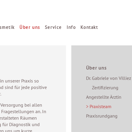
smetik
Über uns
Service
Info
Kontakt
Über uns
Dr. Gabriele von Villiez
in unserer Praxis so
 sind für jede positive
Zertifizierung
.
Angestellte Ärztin
 Versorgung bei allen
> Praxisteam
 Fragestellungen an. In
Praxisrundgang
estalteten Räumen
g für Diagnostik und
en uns um kurze